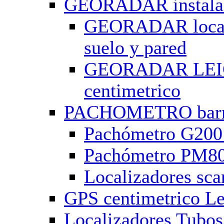
GEORADAR instalaci
GEORADAR local
suelo y pared
GEORADAR LEIC
centimetrico
PACHOMETRO barra
Pachómetro G200 
Pachómetro PM800
Localizadores sc
GPS centimetrico L
Localizadores Tubo